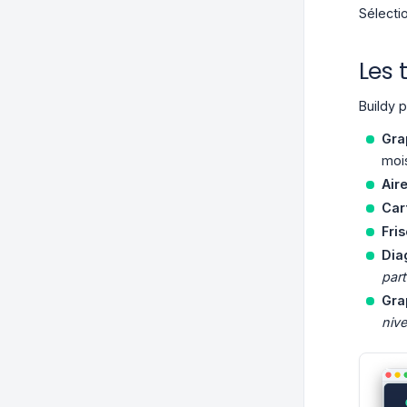
Sélecti
Les 
Buildy 
Gra
moi
Air
Car
Fri
Dia
part
Gra
niv