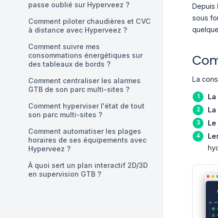
passe oublié sur Hyperveez ?
Depuis
sous fo
Comment piloter chaudières et CVC
quelque
à distance avec Hyperveez ?
Comment suivre mes
consommations énergétiques sur
Comm
des tableaux de bords ?
La cons
Comment centraliser les alarmes
GTB de son parc multi-sites ?
La
Comment hyperviser l'état de tout
La
son parc multi-sites ?
Le
Comment automatiser les plages
Le
horaires de ses équipements avec
hyd
Hyperveez ?
À quoi sert un plan interactif 2D/3D
en supervision GTB ?