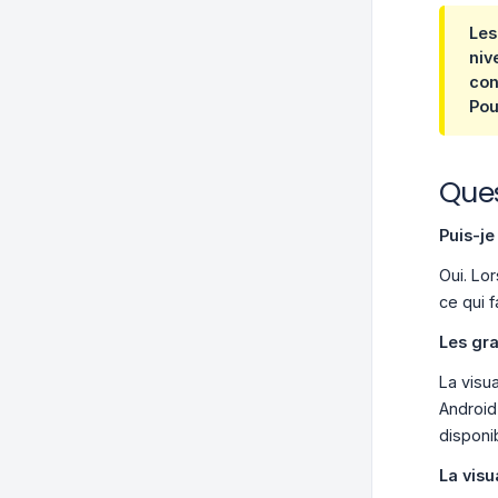
Les
niv
con
Pou
Ques
Puis-je
Oui. Lo
ce qui 
Les gra
La visu
Android
disponib
La visu