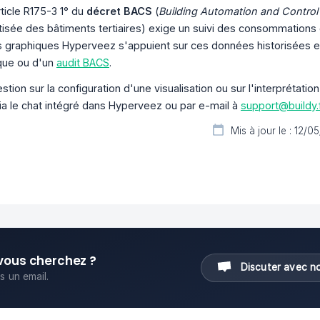
rticle R175-3 1° du
décret BACS
(
Building Automation and Contro
isée des bâtiments tertiaires) exige un suivi des consommations d
s graphiques Hyperveez s'appuient sur ces données historisées et 
que ou d'un
audit BACS
.
stion sur la configuration d'une visualisation ou sur l'interpréta
via le chat intégré dans Hyperveez ou par e-mail à
support@buildy.
Mis à jour le : 12/0
vous cherchez ?
Discuter avec n
 un email.